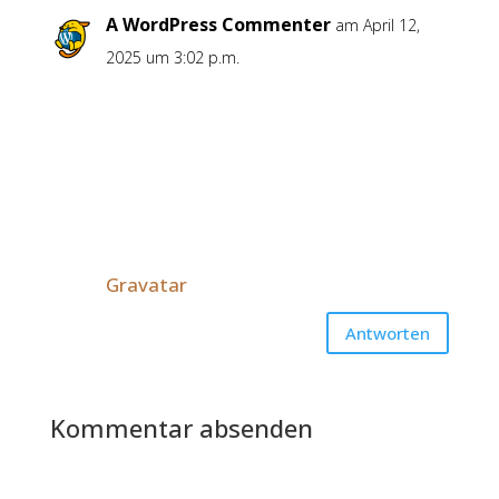
A WordPress Commenter
am April 12,
2025 um 3:02 p.m.
Hi, this is a comment.
To get started with moderating,
editing, and deleting comments,
please visit the Comments screen in
the dashboard.
Commenter avatars come from
Gravatar
.
Antworten
Kommentar absenden
Deine E-Mail-Adresse wird nicht
veröffentlicht.
Erforderliche Felder sind mit