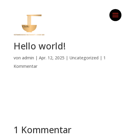
Hello world!
von
admin
|
Apr. 12, 2025
|
Uncategorized
|
1
Kommentar
Welcome to WordPress. This is your first
post. Edit or delete it, then start writing!
1 Kommentar